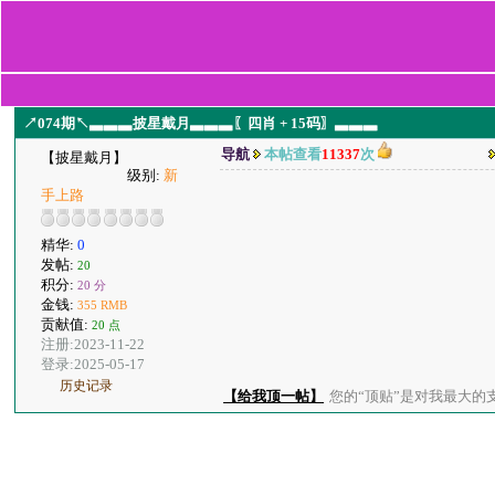
↗074期↖▃▃▃披星戴月▃▃▃〖四肖 + 15码〗▃▃▃
导航
本帖查看
11337
次
【披星戴月】
级别:
新
手上路
精华:
0
发帖:
20
积分:
20 分
金钱:
355 RMB
贡献值:
20 点
注册:2023-11-22
登录:2025-05-17
历史记录
【给我顶一帖】
您的“顶贴”是对我最大的支持