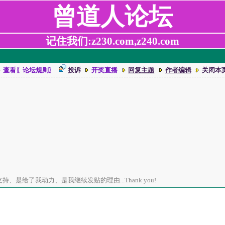
曾道人论坛
记住我们:z230.com,z240.com
查看〖论坛规则〗
投诉
开奖直播
回复主题
作者编辑
关闭本
、是给了我动力、是我继续发贴的理由...Thank you!