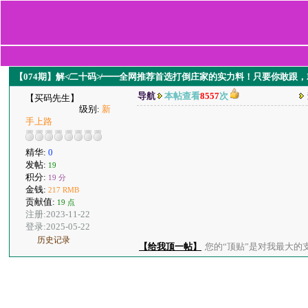
【074期】解≮二十码≯━━全网推荐首选打倒庄家的实力料！只要你敢跟
导航
本帖查看
8557
次
【买码先生】
级别:
新
手上路
精华:
0
发帖:
19
积分:
19 分
金钱:
217 RMB
贡献值:
19 点
注册:2023-11-22
登录:2025-05-22
历史记录
【给我顶一帖】
您的“顶贴”是对我最大的支持