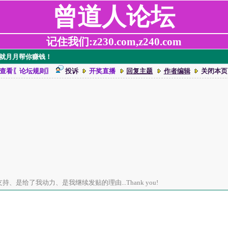
曾道人论坛
记住我们:z230.com,z240.com
，就月月帮你赚钱！
查看〖论坛规则〗
投诉
开奖直播
回复主题
作者编辑
关闭本页
、是给了我动力、是我继续发贴的理由...Thank you!