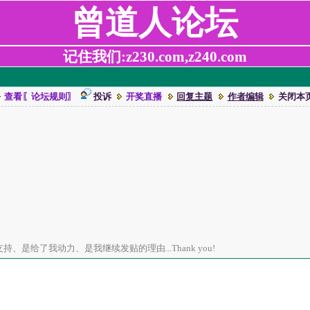
曾道人论坛
记住我们:z230.com,z240.com
查看〖论坛规则〗
投诉
开奖直播
回复主题
作者编辑
关闭本
、是给了我动力、是我继续发贴的理由...Thank you!