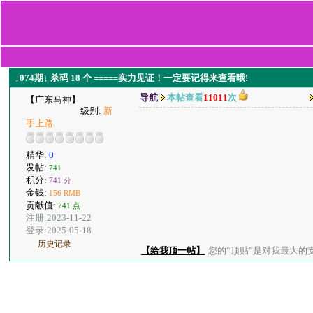
↓074期↓ 杀码 18 个 =====实力见证！一定要记得来查看哦!
导航
本帖查看
11011
次
【广东马神】
级别:
新
手上路
精华:
0
发帖:
741
积分:
741 分
金钱:
156 RMB
贡献值:
741 点
注册:2023-11-22
登录:2025-05-18
历史记录
【给我顶一帖】
您的“顶贴”是对我最大的支持