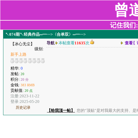
曾
记住我们:z2
↖074期↖经典作品═━┈>〈合单双〉═━┈>
导航
本帖查看
11635
次
查看〖
【冰心无尘】
级别:
新手上路
精华:
0
发帖:
20
积分:
20 分
金钱:
383 RMB
贡献值:
20 点
注册:2023-11-22
登录:2025-05-20
历史记录
【给我顶一帖】
您的“顶贴”是对我最大的支持、是给了我