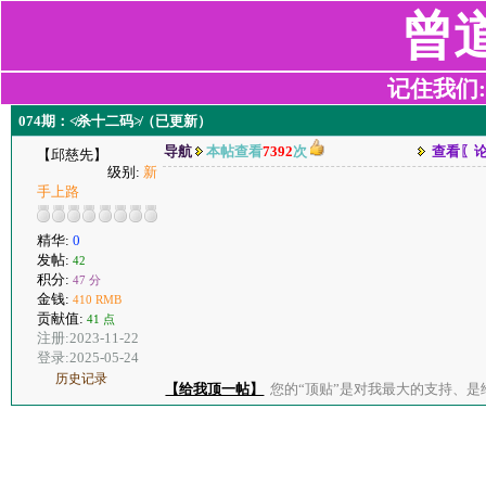
曾
记住我们:z2
074期：≮杀十二码≯（已更新）
导航
本帖查看
7392
次
查看〖
【邱慈先】
级别:
新
手上路
精华:
0
发帖:
42
积分:
47 分
金钱:
410 RMB
贡献值:
41 点
注册:2023-11-22
登录:2025-05-24
历史记录
【给我顶一帖】
您的“顶贴”是对我最大的支持、是给了我