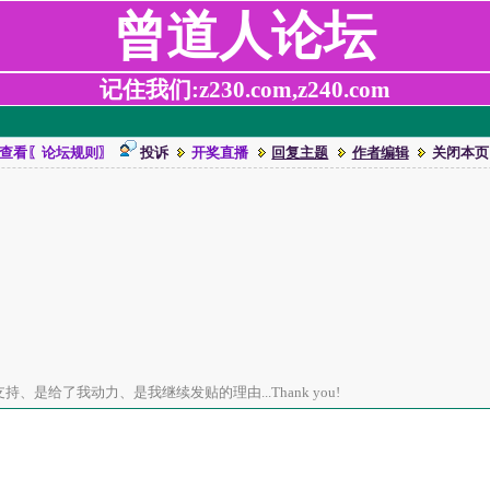
曾道人论坛
记住我们:z230.com,z240.com
查看〖论坛规则〗
投诉
开奖直播
回复主题
作者编辑
关闭本页
、是给了我动力、是我继续发贴的理由...Thank you!