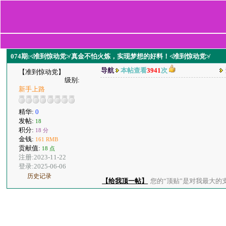
074期:≮准到惊动党≯ 真金不怕火炼，实现梦想的好料！≮准到惊动党≯
导航
本帖查看
3941
次
【准到惊动党】
级别:
新手上路
精华:
0
发帖:
18
积分:
18 分
金钱:
161 RMB
贡献值:
18 点
注册:2023-11-22
登录:2025-06-06
历史记录
【给我顶一帖】
您的“顶贴”是对我最大的支持