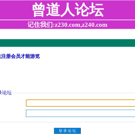
曾道人论坛
记住我们:z230.com,z240.com
先注册会员才能游览
录论坛