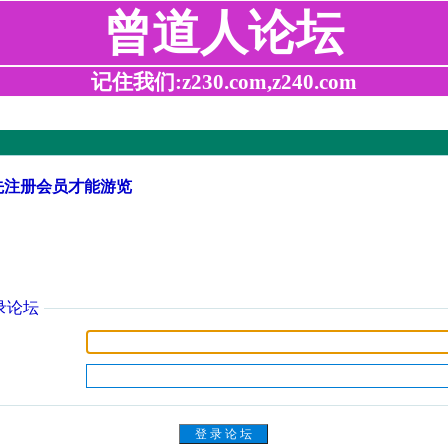
曾道人论坛
记住我们:z230.com,z240.com
先注册会员才能游览
录论坛