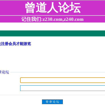
曾道人论坛
记住我们:z230.com,z240.com
先注册会员才能游览
录论坛