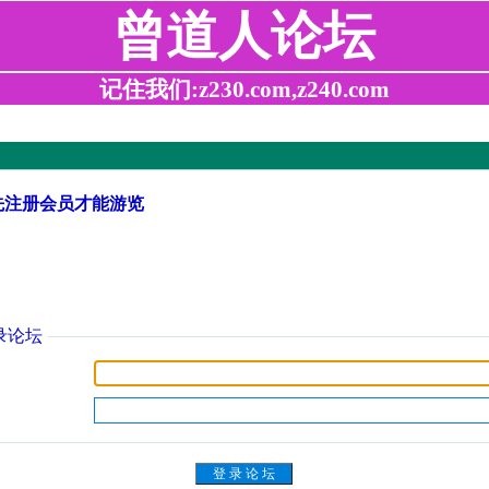
曾道人论坛
记住我们:z230.com,z240.com
先注册会员才能游览
录论坛