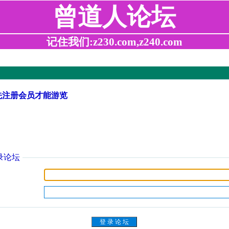
曾道人论坛
记住我们:z230.com,z240.com
先注册会员才能游览
录论坛