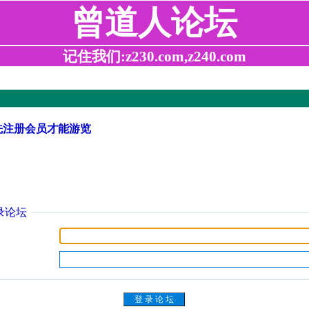
曾道人论坛
记住我们:z230.com,z240.com
先注册会员才能游览
录论坛