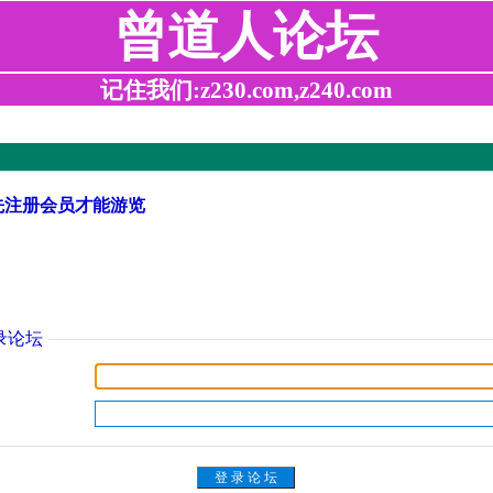
曾道人论坛
记住我们:z230.com,z240.com
先注册会员才能游览
录论坛