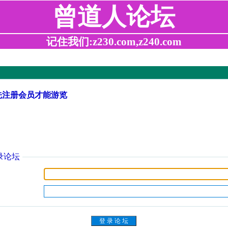
曾道人论坛
记住我们:z230.com,z240.com
先注册会员才能游览
录论坛