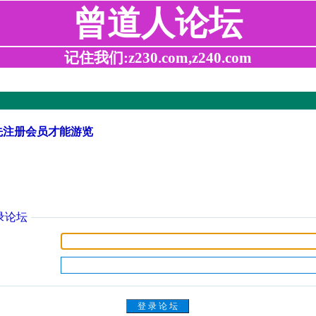
曾道人论坛
记住我们:z230.com,z240.com
先注册会员才能游览
录论坛