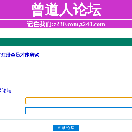
曾道人论坛
记住我们:z230.com,z240.com
先注册会员才能游览
录论坛