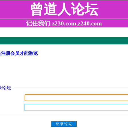
曾道人论坛
记住我们:z230.com,z240.com
先注册会员才能游览
录论坛