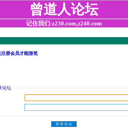
曾道人论坛
记住我们:z230.com,z240.com
先注册会员才能游览
录论坛