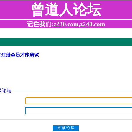
曾道人论坛
记住我们:z230.com,z240.com
先注册会员才能游览
录论坛