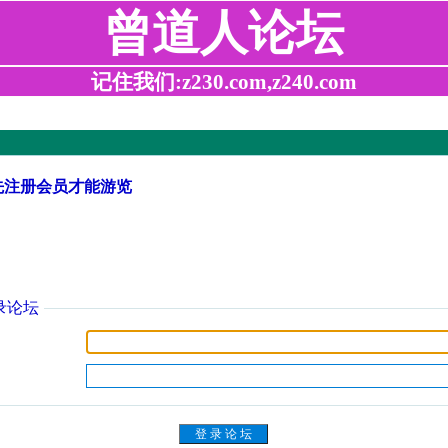
曾道人论坛
记住我们:z230.com,z240.com
先注册会员才能游览
录论坛