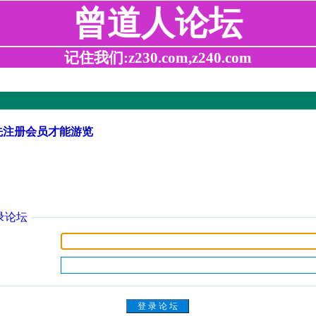
曾道人论坛
记住我们:z230.com,z240.com
先注册会员才能游览
录论坛