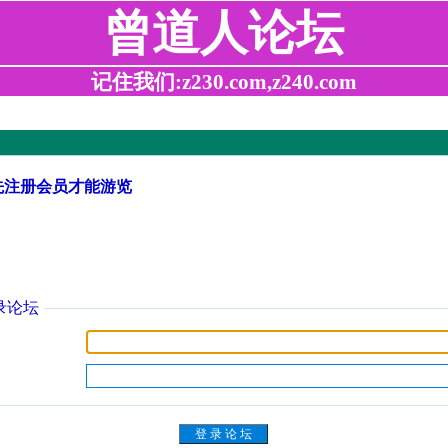
曾道人论坛
记住我们:z230.com,z240.com
先注册会员才能游览
录论坛