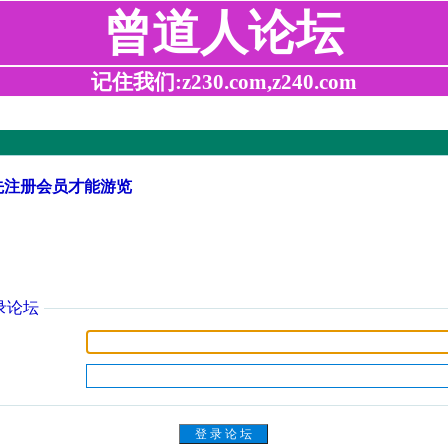
曾道人论坛
记住我们:z230.com,z240.com
先注册会员才能游览
录论坛