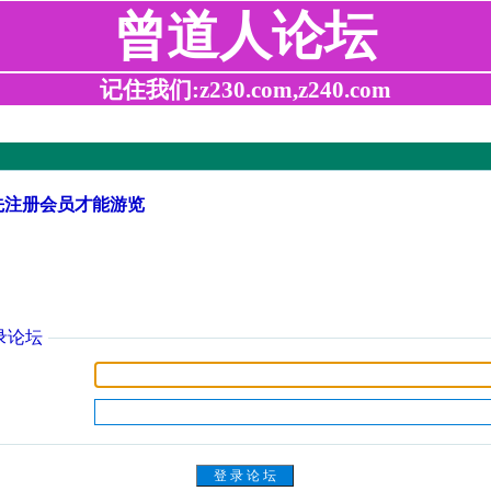
曾道人论坛
记住我们:z230.com,z240.com
先注册会员才能游览
录论坛