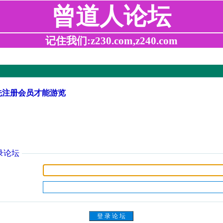
曾道人论坛
记住我们:z230.com,z240.com
先注册会员才能游览
录论坛