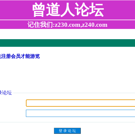
曾道人论坛
记住我们:z230.com,z240.com
先注册会员才能游览
录论坛