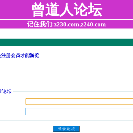
曾道人论坛
记住我们:z230.com,z240.com
先注册会员才能游览
录论坛