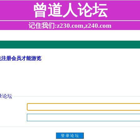
曾道人论坛
记住我们:z230.com,z240.com
先注册会员才能游览
录论坛