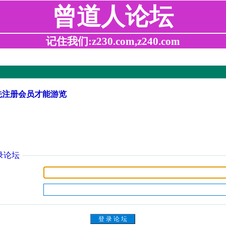
曾道人论坛
记住我们:z230.com,z240.com
先注册会员才能游览
录论坛