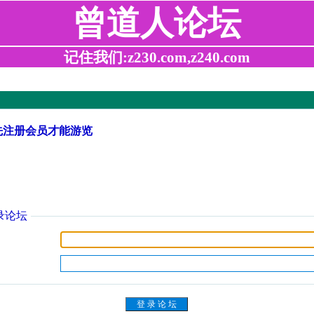
曾道人论坛
记住我们:z230.com,z240.com
先注册会员才能游览
录论坛