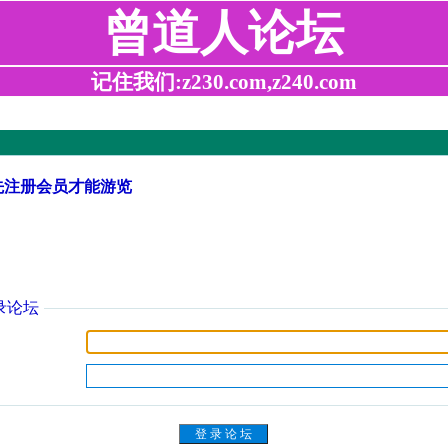
曾道人论坛
记住我们:z230.com,z240.com
先注册会员才能游览
录论坛