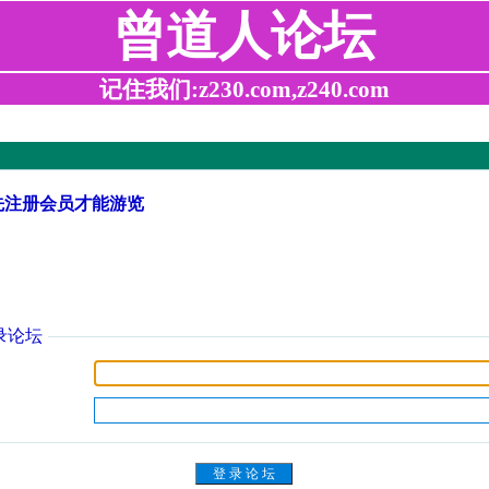
曾道人论坛
记住我们:z230.com,z240.com
先注册会员才能游览
录论坛