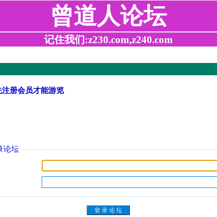
曾道人论坛
记住我们:z230.com,z240.com
先注册会员才能游览
录论坛