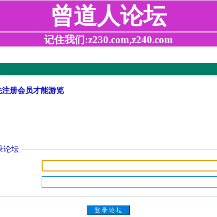
曾道人论坛
记住我们:z230.com,z240.com
先注册会员才能游览
录论坛