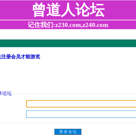
曾道人论坛
记住我们:z230.com,z240.com
先注册会员才能游览
录论坛