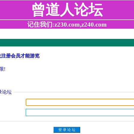
曾道人论坛
记住我们:z230.com,z240.com
先注册会员才能游览
限!
录论坛