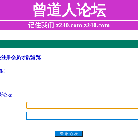
曾道人论坛
记住我们:z230.com,z240.com
先注册会员才能游览
限!
录论坛