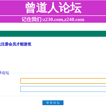
曾道人论坛
记住我们:z230.com,z240.com
先注册会员才能游览
录论坛