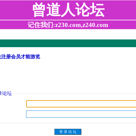
曾道人论坛
记住我们:z230.com,z240.com
先注册会员才能游览
录论坛