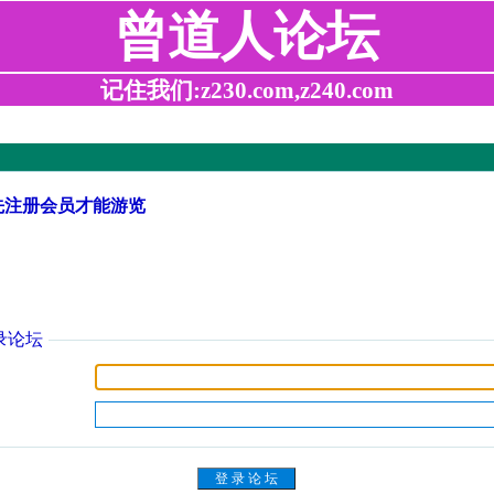
曾道人论坛
记住我们:z230.com,z240.com
先注册会员才能游览
录论坛