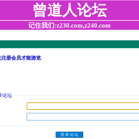
曾道人论坛
记住我们:z230.com,z240.com
先注册会员才能游览
录论坛